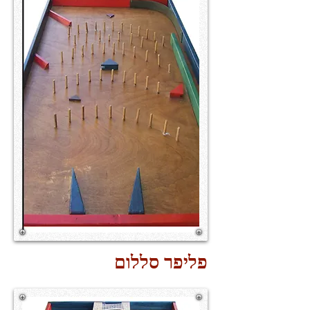
פליפר סללום