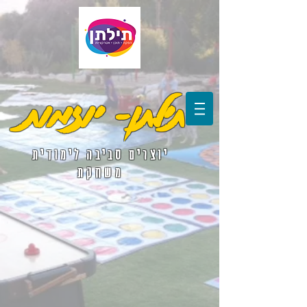
תילתן- יוזמות
יוצרים סביבה לימודית
משחקת