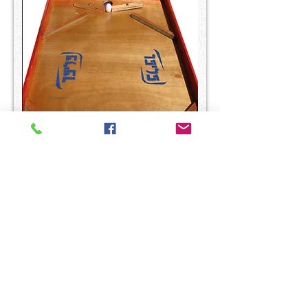
פליפר